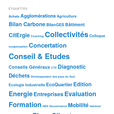
ÉTIQUETTES
Agglomérations
Agriculture
Achats
Bilan Carbone
Bâtiment
BilanGES
Collectivités
CitErgie
Colloque
Coaching
Concertation
compensation
Conseil & Etudes
Diagnostic
Conseils Généraux
CTE
Déchets
Développement des pays du Sud
Edition
EcoQuartier
Ecologie Industrielle
Energie
Evaluation
Entreprises
Formation
Mobilité
GES
Gouvernance
mécénat