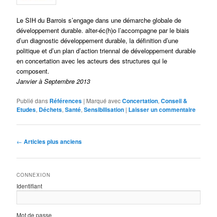
Le SIH du Barrois s’engage dans une démarche globale de
développement durable. alter-éc(h)o l’accompagne par le biais
d’un diagnostic développement durable, la définition d’une
politique et d’un plan d’action triennal de développement durable
en concertation avec les acteurs des structures qui le
composent.
Janvier à Septembre 2013
Publié dans
Références
|
Marqué avec
Concertation
,
Conseil &
Etudes
,
Déchets
,
Santé
,
Sensibilisation
|
Laisser un commentaire
Navigation
←
Articles plus anciens
des
articles
CONNEXION
Identifiant
Mot de passe