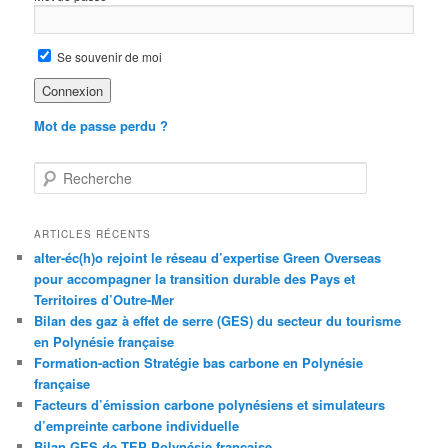
Se souvenir de moi
Mot de passe perdu ?
R
e
c
h
ARTICLES RÉCENTS
e
alter-éc(h)o rejoint le réseau d’expertise Green Overseas
r
pour accompagner la transition durable des Pays et
c
Territoires d’Outre-Mer
h
Bilan des gaz à effet de serre (GES) du secteur du tourisme
e
en Polynésie française
Formation-action Stratégie bas carbone en Polynésie
française
Facteurs d’émission carbone polynésiens et simulateurs
d’empreinte carbone individuelle
Bilan GES de TEP Polynésie française