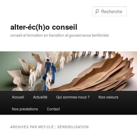
Aller
Aller
au
au
Rech
contenu
contenu
principal
secondaire
alter-éc(h)o conseil
conseil et formation en transition et gouvernance territoriale
Menu
Accueil
Actualité
Qui sommes-nous ?
Nos valeurs
principal
Nos prestations
Contact
ARCHIVES PAR MOT-CLÉ :
SENSIBILISATION