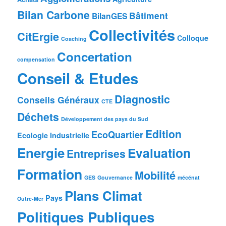
Bilan Carbone
Bâtiment
BilanGES
Collectivités
CitErgie
Colloque
Coaching
Concertation
compensation
Conseil & Etudes
Diagnostic
Conseils Généraux
CTE
Déchets
Développement des pays du Sud
Edition
EcoQuartier
Ecologie Industrielle
Energie
Evaluation
Entreprises
Formation
Mobilité
GES
Gouvernance
mécénat
Plans Climat
Pays
Outre-Mer
Politiques Publiques