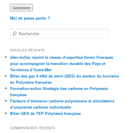
Mot de passe perdu ?
R
e
c
h
ARTICLES RÉCENTS
e
alter-éc(h)o rejoint le réseau d’expertise Green Overseas
r
pour accompagner la transition durable des Pays et
c
Territoires d’Outre-Mer
h
Bilan des gaz à effet de serre (GES) du secteur du tourisme
e
en Polynésie française
Formation-action Stratégie bas carbone en Polynésie
française
Facteurs d’émission carbone polynésiens et simulateurs
d’empreinte carbone individuelle
Bilan GES de TEP Polynésie française
COMMENTAIRES RÉCENTS