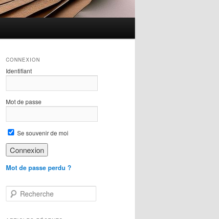
CONNEXION
Identifiant
Mot de passe
Se souvenir de moi
Mot de passe perdu ?
R
e
c
h