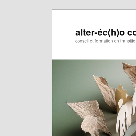
Aller
Aller
au
au
contenu
contenu
alter-éc(h)o c
principal
secondaire
conseil et formation en transiti