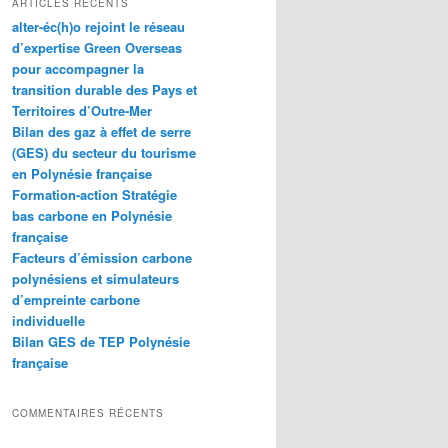
ARTICLES RÉCENTS
e
alter-éc(h)o rejoint le réseau
r
d’expertise Green Overseas
c
pour accompagner la
h
transition durable des Pays et
e
Territoires d’Outre-Mer
Bilan des gaz à effet de serre
(GES) du secteur du tourisme
en Polynésie française
Formation-action Stratégie
bas carbone en Polynésie
française
Facteurs d’émission carbone
polynésiens et simulateurs
d’empreinte carbone
individuelle
Bilan GES de TEP Polynésie
française
COMMENTAIRES RÉCENTS