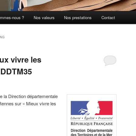
ommes-nous ?
Nos valeurs
Nos prestations
Contact
ING
x vivre les
, DDTM35
e la Direction départementale
 Rennes sur « Mieux vivre les