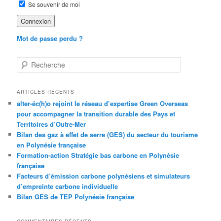
Se souvenir de moi
Mot de passe perdu ?
R
e
c
h
ARTICLES RÉCENTS
e
alter-éc(h)o rejoint le réseau d’expertise Green Overseas
r
pour accompagner la transition durable des Pays et
c
Territoires d’Outre-Mer
h
Bilan des gaz à effet de serre (GES) du secteur du tourisme
e
en Polynésie française
Formation-action Stratégie bas carbone en Polynésie
française
Facteurs d’émission carbone polynésiens et simulateurs
d’empreinte carbone individuelle
Bilan GES de TEP Polynésie française