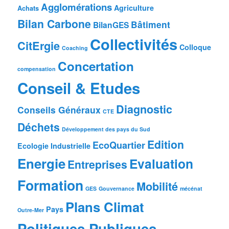
Agglomérations
Agriculture
Achats
Bilan Carbone
Bâtiment
BilanGES
Collectivités
CitErgie
Colloque
Coaching
Concertation
compensation
Conseil & Etudes
Diagnostic
Conseils Généraux
CTE
Déchets
Développement des pays du Sud
Edition
EcoQuartier
Ecologie Industrielle
Energie
Evaluation
Entreprises
Formation
Mobilité
GES
Gouvernance
mécénat
Plans Climat
Pays
Outre-Mer
Politiques Publiques