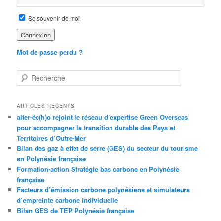
Se souvenir de moi
Mot de passe perdu ?
R
e
c
h
ARTICLES RÉCENTS
e
alter-éc(h)o rejoint le réseau d’expertise Green Overseas
r
pour accompagner la transition durable des Pays et
c
Territoires d’Outre-Mer
h
Bilan des gaz à effet de serre (GES) du secteur du tourisme
e
en Polynésie française
Formation-action Stratégie bas carbone en Polynésie
française
Facteurs d’émission carbone polynésiens et simulateurs
d’empreinte carbone individuelle
Bilan GES de TEP Polynésie française