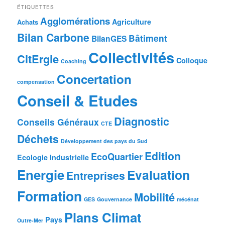
ÉTIQUETTES
Agglomérations
Agriculture
Achats
Bilan Carbone
Bâtiment
BilanGES
Collectivités
CitErgie
Colloque
Coaching
Concertation
compensation
Conseil & Etudes
Diagnostic
Conseils Généraux
CTE
Déchets
Développement des pays du Sud
Edition
EcoQuartier
Ecologie Industrielle
Energie
Evaluation
Entreprises
Formation
Mobilité
GES
Gouvernance
mécénat
Plans Climat
Pays
Outre-Mer