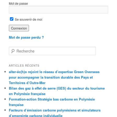
Mot de passe
Se souvenir de moi
Mot de passe perdu ?
R
e
c
h
ARTICLES RÉCENTS
e
alter-éc(h)o rejoint le réseau d’expertise Green Overseas
r
pour accompagner la transition durable des Pays et
c
Territoires d’Outre-Mer
h
Bilan des gaz à effet de serre (GES) du secteur du tourisme
e
en Polynésie française
Formation-action Stratégie bas carbone en Polynésie
française
Facteurs d’émission carbone polynésiens et simulateurs
d’empreinte carbone individuelle