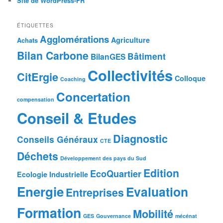
Site de WordPress-FR
ÉTIQUETTES
Agglomérations
Agriculture
Achats
Bilan Carbone
Bâtiment
BilanGES
Collectivités
CitErgie
Colloque
Coaching
Concertation
compensation
Conseil & Etudes
Diagnostic
Conseils Généraux
CTE
Déchets
Développement des pays du Sud
Edition
EcoQuartier
Ecologie Industrielle
Energie
Evaluation
Entreprises
Formation
Mobilité
GES
Gouvernance
mécénat