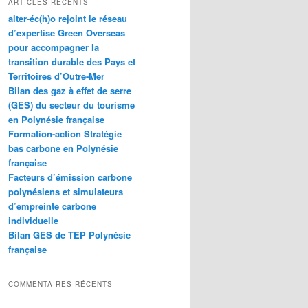
ARTICLES RÉCENTS
e
alter-éc(h)o rejoint le réseau
r
d’expertise Green Overseas
c
pour accompagner la
h
transition durable des Pays et
e
Territoires d’Outre-Mer
Bilan des gaz à effet de serre
(GES) du secteur du tourisme
en Polynésie française
Formation-action Stratégie
bas carbone en Polynésie
française
Facteurs d’émission carbone
polynésiens et simulateurs
d’empreinte carbone
individuelle
Bilan GES de TEP Polynésie
française
COMMENTAIRES RÉCENTS