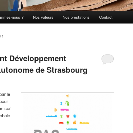
ommes-nous ?
Nos valeurs
Nos prestations
Contact
013
t Développement
 Autonome de Strasbourg
par le
pour
on sur
lobale