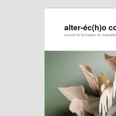
Aller
Aller
au
au
contenu
contenu
alter-éc(h)o c
principal
secondaire
conseil et formation en transiti