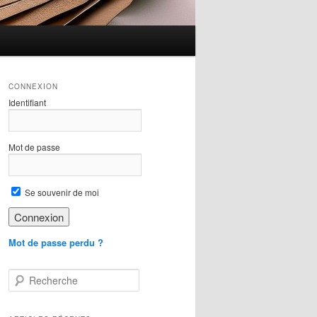
CONNEXION
Identifiant
Mot de passe
Se souvenir de moi
Mot de passe perdu ?
R
e
c
h