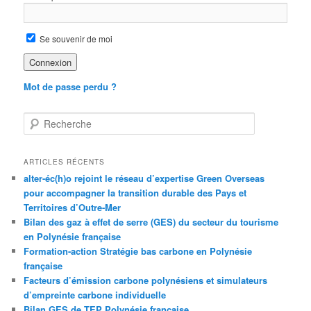
Se souvenir de moi
Mot de passe perdu ?
R
e
c
h
ARTICLES RÉCENTS
e
alter-éc(h)o rejoint le réseau d’expertise Green Overseas
r
pour accompagner la transition durable des Pays et
c
Territoires d’Outre-Mer
h
Bilan des gaz à effet de serre (GES) du secteur du tourisme
e
en Polynésie française
Formation-action Stratégie bas carbone en Polynésie
française
Facteurs d’émission carbone polynésiens et simulateurs
d’empreinte carbone individuelle
Bilan GES de TEP Polynésie française