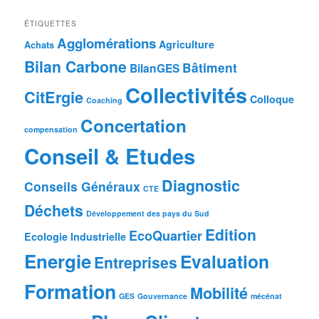
ÉTIQUETTES
Agglomérations
Agriculture
Achats
Bilan Carbone
Bâtiment
BilanGES
Collectivités
CitErgie
Colloque
Coaching
Concertation
compensation
Conseil & Etudes
Diagnostic
Conseils Généraux
CTE
Déchets
Développement des pays du Sud
Edition
EcoQuartier
Ecologie Industrielle
Energie
Evaluation
Entreprises
Formation
Mobilité
GES
Gouvernance
mécénat