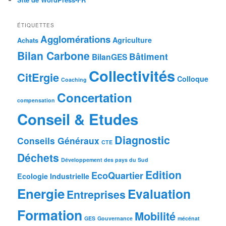
ÉTIQUETTES
Agglomérations
Agriculture
Achats
Bilan Carbone
Bâtiment
BilanGES
Collectivités
CitErgie
Colloque
Coaching
Concertation
compensation
Conseil & Etudes
Diagnostic
Conseils Généraux
CTE
Déchets
Développement des pays du Sud
Edition
EcoQuartier
Ecologie Industrielle
Energie
Evaluation
Entreprises
Formation
Mobilité
GES
Gouvernance
mécénat