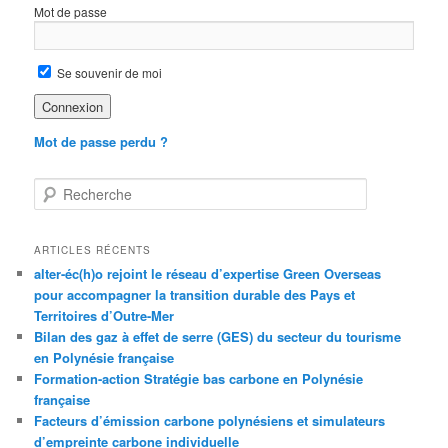
Mot de passe
Se souvenir de moi
Mot de passe perdu ?
R
e
c
h
ARTICLES RÉCENTS
e
alter-éc(h)o rejoint le réseau d’expertise Green Overseas
r
pour accompagner la transition durable des Pays et
c
Territoires d’Outre-Mer
h
Bilan des gaz à effet de serre (GES) du secteur du tourisme
e
en Polynésie française
Formation-action Stratégie bas carbone en Polynésie
française
Facteurs d’émission carbone polynésiens et simulateurs
d’empreinte carbone individuelle