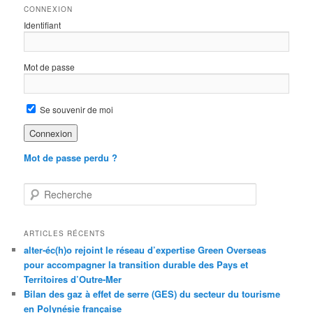
CONNEXION
Identifiant
Mot de passe
Se souvenir de moi
Mot de passe perdu ?
R
e
c
h
ARTICLES RÉCENTS
e
alter-éc(h)o rejoint le réseau d’expertise Green Overseas
r
pour accompagner la transition durable des Pays et
c
Territoires d’Outre-Mer
h
Bilan des gaz à effet de serre (GES) du secteur du tourisme
e
en Polynésie française