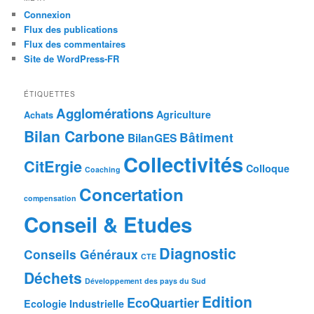
Connexion
Flux des publications
Flux des commentaires
Site de WordPress-FR
ÉTIQUETTES
Agglomérations
Agriculture
Achats
Bilan Carbone
Bâtiment
BilanGES
Collectivités
CitErgie
Colloque
Coaching
Concertation
compensation
Conseil & Etudes
Diagnostic
Conseils Généraux
CTE
Déchets
Développement des pays du Sud
Edition
EcoQuartier
Ecologie Industrielle