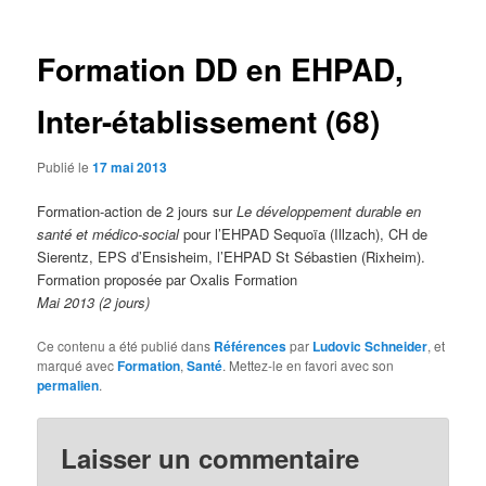
articles
Formation DD en EHPAD,
Inter-établissement (68)
Publié le
17 mai 2013
Formation-action de 2 jours sur
Le développement durable en
santé et médico-social
pour l’EHPAD Sequoïa (Illzach), CH de
Sierentz, EPS d’Ensisheim, l’EHPAD St Sébastien (Rixheim).
Formation proposée par Oxalis Formation
Mai 2013 (2 jours)
Ce contenu a été publié dans
Références
par
Ludovic Schneider
, et
marqué avec
Formation
,
Santé
. Mettez-le en favori avec son
permalien
.
Laisser un commentaire