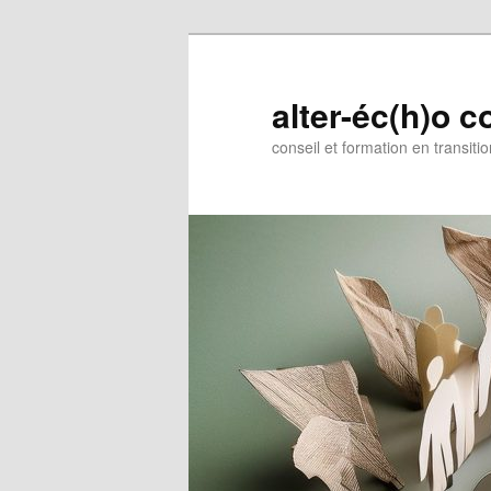
Aller
au
contenu
alter-éc(h)o c
principal
conseil et formation en transiti