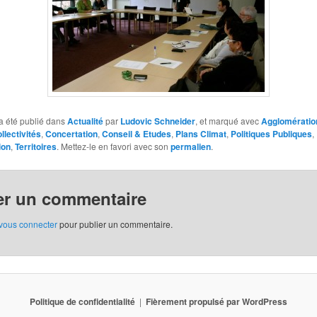
a été publié dans
Actualité
par
Ludovic Schneider
, et marqué avec
Agglomératio
llectivités
,
Concertation
,
Conseil & Etudes
,
Plans Climat
,
Politiques Publiques
,
ion
,
Territoires
. Mettez-le en favori avec son
permalien
.
er un commentaire
vous connecter
pour publier un commentaire.
Politique de confidentialité
Fièrement propulsé par WordPress