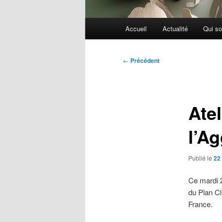
Menu
Accueil
Actualité
Qui s
principal
Navigation
←
Précédent
des
articles
Ate
l’A
Publié le
22
Ce mardi 2
du Plan Cl
France.