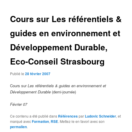
articles
Cours sur Les référentiels &
guides en environnement et
Développement Durable,
Eco-Conseil Strasbourg
Publié le
28 février 2007
Cours sur
Les référentiels & guides en environnement et
Développement Durable
(demi-journée)
Février 07
Ce contenu a été publié dans
Références
par
Ludovic Schneider
, et
marqué avec
Formation
,
RSE
. Mettez-le en favori avec son
permalien
.