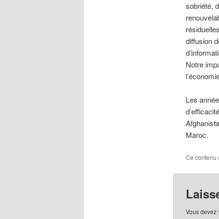
sobriété, d
renouvela
résiduelle
diffusion 
d’informat
Notre imp
l’économi
Les années
d’efficaci
Afghanista
Maroc.
Ce contenu 
Laiss
Vous devez