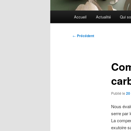
Menu
Accueil
Actualité
Qui s
principal
Navigation
←
Précédent
des
articles
Com
car
Publié le
20 
Nous éval
serre par 
La compen
exutoire s