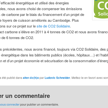
’efficacité énergétique et utilisé des énergies
bles, nous avons choisi de compenser les émissions
s de carbone par le biais du financement d’un projet de
de foyers de cuisson améliorés au Cambodge. Plus
ions sur ce projet sur le
site de CO2 Solidaire
.
act carbone s’élève en 2011 à 4 tonnes de CO2 et nous avons financ
e de 6 tonnes de CO2.
 précédentes, nous avons financé, toujours via CO2 Solidaire, des p
té énergétique dans les bâtiments publics (écoles, hôpitaux…) et l’habi
n et d’un projet économie et sécurisation de la consommation d’éner
a été publié dans
alter-éc(h)o
par
Ludovic Schneider
. Mettez-le en favori avec so
er un commentaire
vous connecter
pour publier un commentaire.