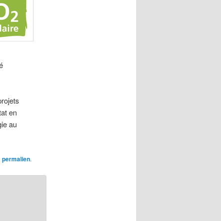
é
rojets
tat en
gie au
n
permalien
.