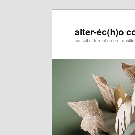
Aller
au
contenu
alter-éc(h)o c
principal
conseil et formation en transiti